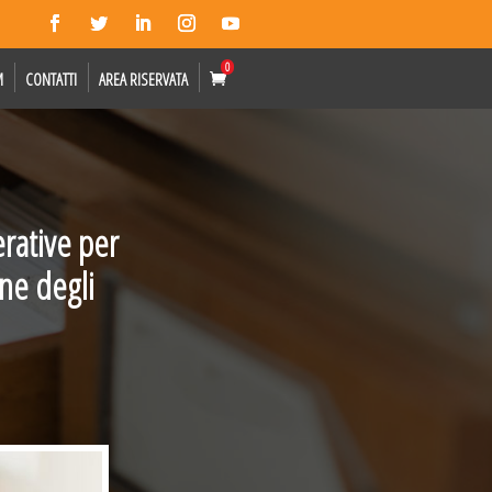
0
M
CONTATTI
AREA RISERVATA
rative per
one degli