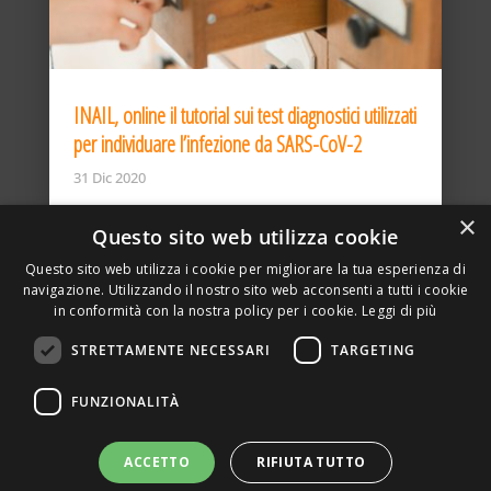
INAIL, online il tutorial sui test diagnostici utilizzati
per individuare l’infezione da SARS-CoV-2
31 Dic 2020
×
Questo sito web utilizza cookie
Questo sito web utilizza i cookie per migliorare la tua esperienza di
navigazione. Utilizzando il nostro sito web acconsenti a tutti i cookie
in conformità con la nostra policy per i cookie.
Leggi di più
STRETTAMENTE NECESSARI
TARGETING
ASSOCIAZIONE AMBIENTE E LAVORO – VIA PRIVATA
FUNZIONALITÀ
DELLA TORRE, 15 – 20127 – MILANO – P. IVA
00923870968 – CF: 08748400150 –
PRIVACY
SITO REALIZZATO DA GRAFICAEFOTO WEB AGENCY –
ACCETTO
RIFIUTA TUTTO
PARTNER SINTEL