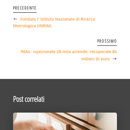
PRECEDENTE
Fondato l’ Istituto Nazionale di Ricerca
Metrologica (INRIM)
PROSSIMO
INAIL: ispezionate 28 mila aziende, recuperate 86
milioni di euro
Post correlati