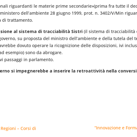
ali riguardanti le materie prime secondarie»(prima fra tutte il dec
el ministero dell’ambiente 28 giugno 1999, prot. n. 3402/V/Min rigu
tà di trattamento.
sione al sistema di tracciabilità Sistri
(il sistema di tracciabilità 
overno, su proposta del ministro dell’ambiente e della tutela del t
) avrebbe dovuto operare la ricognizione delle disposizioni, ivi inclu
o ad esempio) sono da abrogare.
vi passaggi in parlamento.
erno si impegnerebbe a inserire la retroattività nella conversi
“Innovazione e Forma
 Regioni – Corsi di