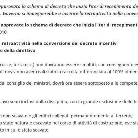
 approvato lo schema di decreto che inizia l’iter di recepimento del
Governo si impegnerebbe a inserire la retroattività nella conver
ha approvato lo schema di decreto che inizia l’iter di recepimen
010.
retroattività nella conversione del decreto incentivi
o della direttiva
ome rocce, terra ecc.) non dovranno essere smaltiti, con conseguente 
locali dovranno aver realizzato la raccolta differenziata al 100% almen
 dal consiglio dei ministri, dovrà ora essere sottoposto alle comp
i scavo sono inclusi dalla disciplina, con la grande esclusione delle 
nato non scavato e gli edifici collegati permanentemente al terreno;
 stato naturale escavato nel corso di attività di costruzione, ove sia 
to in cui è stato scavato.