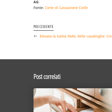
AG
Fonte:
Corte di Cassazione Civile
PRECEDENTE
Elevata la tutela INAIL delle casalinghe: Ci
Post correlati