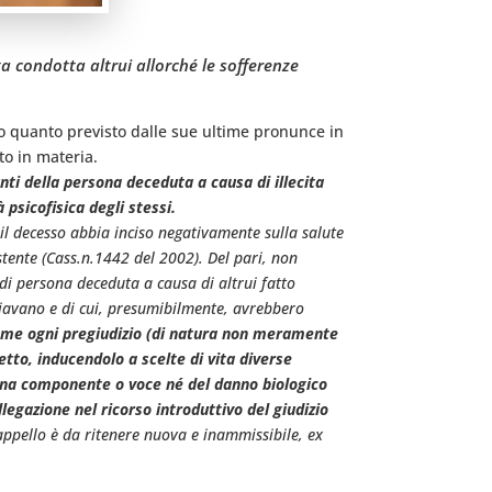
ta condotta altrui allorché le sofferenze
to quanto previsto dalle sue ultime pronunce in
to in materia.
unti della persona deceduta a causa di illecita
psicofisica degli stessi.
e il decesso abbia inciso negativamente sulla salute
tente (Cass.n.1442 del 2002). Del pari, non
 di persona deceduta a causa di altrui fatto
ficiavano e di cui, presumibilmente, avrebbero
come ogni pregiudizio (di natura non meramente
etto, inducendolo a scelte di vita diverse
 una componente o voce né del danno biologico
egazione nel ricorso introduttivo del giudizio
 appello è da ritenere nuova e inammissibile, ex