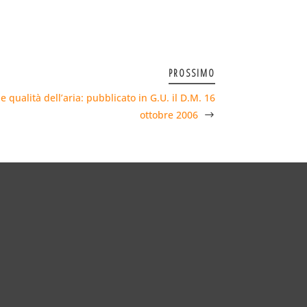
PROSSIMO
 qualità dell’aria: pubblicato in G.U. il D.M. 16
ottobre 2006