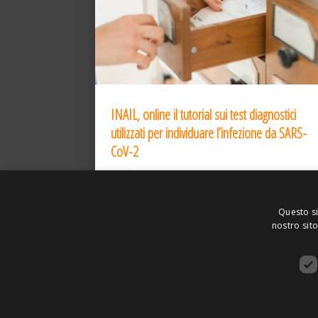
INAIL, online il tutorial sui test diagnostici
utilizzati per individuare l’infezione da SARS-
CoV-2
31 Dic 2020
Questo si
nostro sito
ASSOCIAZIONE AMBIENTE E LAVORO – VI
SITO