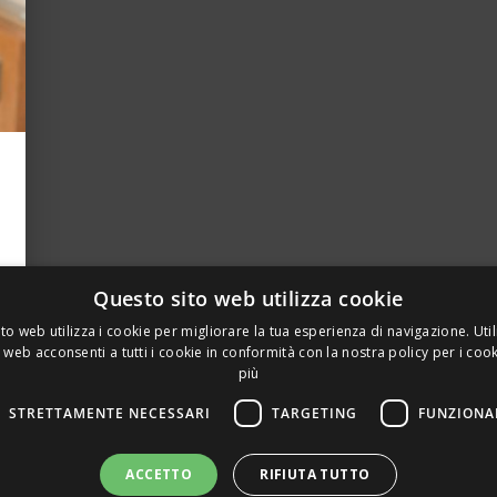
Questo sito web utilizza cookie
to web utilizza i cookie per migliorare la tua esperienza di navigazione. Util
 web acconsenti a tutti i cookie in conformità con la nostra policy per i coo
più
STRETTAMENTE NECESSARI
TARGETING
FUNZIONA
A PRIVATA DELLA TORRE, 15 – 20127 – MILANO – P. IVA 00
ACCETTO
RIFIUTA TUTTO
 REALIZZATO DA GRAFICAEFOTO WEB AGENCY – PARTNER S