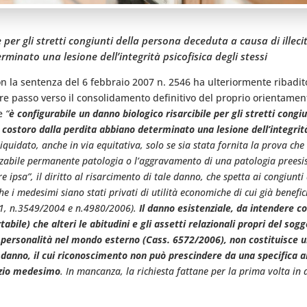
 per gli stretti congiunti della persona deceduta a causa di illeci
minato una lesione dell’integrità psicofisica degli stessi
con la sentenza del 6 febbraio 2007 n. 2546 ha ulteriormente ribadi
re passo verso il consolidamento definitivo del proprio orientamen
he
“
è configurabile un danno biologico risarcibile per gli stretti congi
 costoro dalla perdita abbiano determinato una lesione dell’integrità 
liquidato, anche in via equitativa, solo se sia stata fornita la prova ch
zabile permanente patologia o l’aggravamento di una patologia preesis
 ipsa”, il diritto al risarcimento di tale danno, che spetta ai congiunti
 che i medesimi siano stati privati di utilità economiche di cui già bene
01, n.3549/2004 e n.4980/2006).
Il danno esistenziale, da intendere 
ile) che alteri le abitudini e gli assetti relazionali propri del sogg
ua personalità nel mondo esterno (Cass. 6572/2006), non costituisce
anno, il cui riconoscimento non può prescindere da una specifica all
dizio medesimo
. In mancanza, la richiesta fattane per la prima volta in