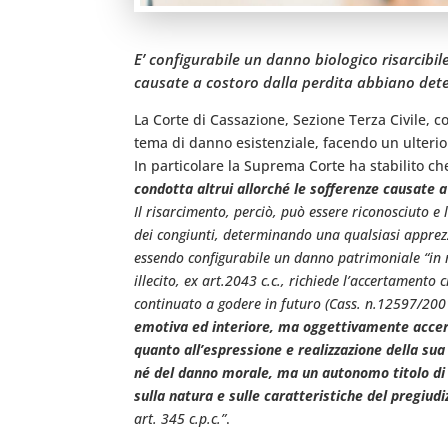
E’ configurabile un danno biologico risarcibile
causate a costoro dalla perdita abbiano deter
La Corte di Cassazione, Sezione Terza Civile, 
tema di danno esistenziale, facendo un ulterio
In particolare la Suprema Corte ha stabilito c
condotta altrui allorché le sofferenze causate a
Il risarcimento, perciò, può essere riconosciuto e 
dei congiunti, determinando una qualsiasi apprez
essendo configurabile un danno patrimoniale “in re
illecito, ex art.2043 c.c., richiede l’accertamento
continuato a godere in futuro (Cass. n.12597/20
emotiva ed interiore, ma oggettivamente accertab
quanto all’espressione e realizzazione della s
né del danno morale, ma un autonomo titolo di d
sulla natura e sulle caratteristiche del pregiu
art. 345 c.p.c.”
.