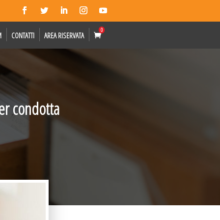
0
M
CONTATTI
AREA RISERVATA
per condotta