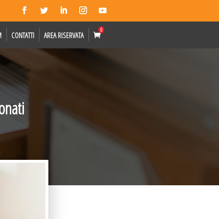
0
M
CONTATTI
AREA RISERVATA
onati