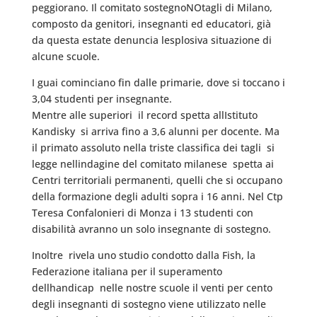
peggiorano. Il comitato sostegnoNOtagli di Milano,
composto da genitori, insegnanti ed educatori, già
da questa estate denuncia lesplosiva situazione di
alcune scuole.
I guai cominciano fin dalle primarie, dove si toccano i
3,04 studenti per insegnante.
Mentre alle superiori  il record spetta allIstituto
Kandisky  si arriva fino a 3,6 alunni per docente. Ma
il primato assoluto nella triste classifica dei tagli  si
legge nellindagine del comitato milanese  spetta ai
Centri territoriali permanenti, quelli che si occupano
della formazione degli adulti sopra i 16 anni. Nel Ctp
Teresa Confalonieri di Monza i 13 studenti con
disabilità avranno un solo insegnante di sostegno.
Inoltre  rivela uno studio condotto dalla Fish, la
Federazione italiana per il superamento
dellhandicap  nelle nostre scuole il venti per cento
degli insegnanti di sostegno viene utilizzato nelle