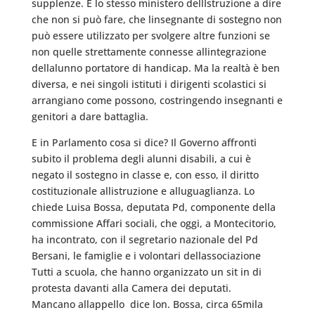
supplenze. E lo stesso ministero dellIstruzione a dire
che non si può fare, che linsegnante di sostegno non
può essere utilizzato per svolgere altre funzioni se
non quelle strettamente connesse allintegrazione
dellalunno portatore di handicap. Ma la realtà è ben
diversa, e nei singoli istituti i dirigenti scolastici si
arrangiano come possono, costringendo insegnanti e
genitori a dare battaglia.
E in Parlamento cosa si dice? Il Governo affronti
subito il problema degli alunni disabili, a cui è
negato il sostegno in classe e, con esso, il diritto
costituzionale allistruzione e alluguaglianza. Lo
chiede Luisa Bossa, deputata Pd, componente della
commissione Affari sociali, che oggi, a Montecitorio,
ha incontrato, con il segretario nazionale del Pd
Bersani, le famiglie e i volontari dellassociazione
Tutti a scuola, che hanno organizzato un sit in di
protesta davanti alla Camera dei deputati.
Mancano allappello  dice lon. Bossa, circa 65mila