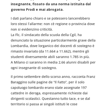
insegnante, fissato da una norma istituita dal
governo Prodi e mai abrogata.
I dati parlano chiaro e se potessero lancerebbero
loro stessi l’allarme: non cè regione o provincia dove
non si evidenzino criticità.
La Flc, il sindacato della scuola della Cgil, ha
denunciato la situazione particolarmente grave della
Lombardia, dove lorganico dei docenti di sostegno è
rimasto invariato (da 11.664 a 11.662), mentre gli
studenti diversamente abili saranno 1.785 in più.
A Milano ci saranno in media 2,66 alunni disabili per
ogni insegnante di sostegno.
Il primo settembre dello scorso anno, racconta Franz
Baraggino sulle pagine de “Il Fatto”, per il solo
capoluogo lombardo erano state assegnate 197
cattedre in deroga, espressamente richieste dai
dirigenti scolastici. Questanno tutto tace, e se dal
territorio si passa ai singoli istituti le cose