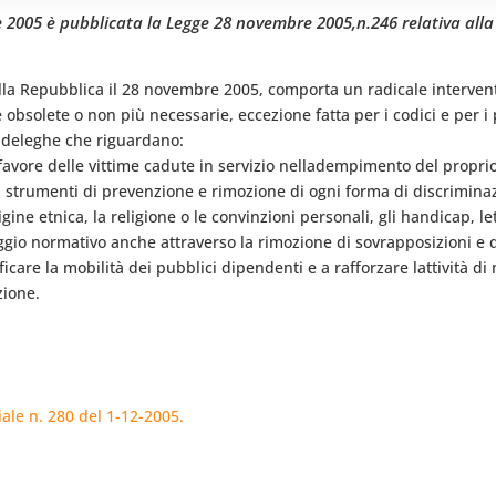
re 2005 è pubblicata la Legge 28 novembre 2005,n.246 relativa alla
la Repubblica il 28 novembre 2005, comporta un radicale intervento 
e obsolete o non più necessarie, eccezione fatta per i codici e per 
i deleghe che riguardano:
a favore delle vittime cadute in servizio nelladempimento del propri
di strumenti di prevenzione e rimozione di ogni forma di discrimina
gine etnica, la religione o le convinzioni personali, gli handicap, l
ggio normativo anche attraverso la rimozione di sovrapposizioni e d
care la mobilità dei pubblici dipendenti e a rafforzare lattività di
zione.
ale n. 280 del 1-12-2005.