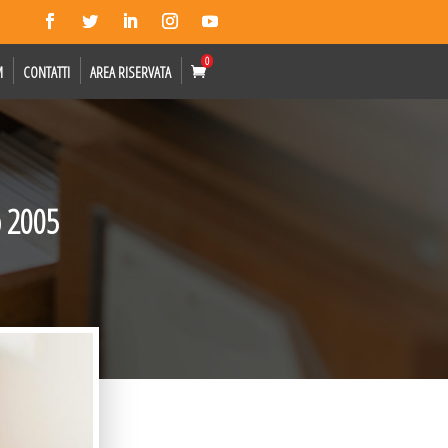
0
M
CONTATTI
AREA RISERVATA
o 2005