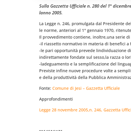
Sulla Gazzetta Ufficiale n. 280 del 1° dicemb
lanno 2005.
La Legge n. 246, promulgata dal Presidente del
le norme, anteriori al 1° gennaio 1970, ritenut
Il provvedimento contiene, inoltre,una serie d
-il riassetto normativo in materia di benefici 
-le pari opportunità prevede lindividuazione 
indirettamente fondate sul sesso,la razza o lori
-ladeguamento e la semplificazione del lingua
Previste infine nuove procedure volte a semplifi
e della produttività della Pubblica Amministra
Fonte:
Comune di Jesi – Gazzetta Ufficiale
Approfondimenti
Legge 28 novembre 2005,n. 246, Gazzetta Uffici