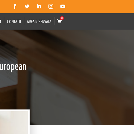
0
M
CONTATTI
AREA RISERVATA
 European