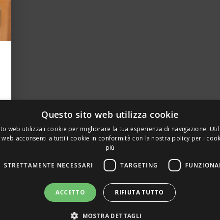
Questo sito web utilizza cookie
to web utilizza i cookie per migliorare la tua esperienza di navigazione. Util
 web acconsenti a tutti i cookie in conformità con la nostra policy per i coo
più
STRETTAMENTE NECESSARI
TARGETING
FUNZIONA
A PRIVATA DELLA TORRE, 15 – 20127 – MILANO – P. IVA 00
ACCETTO
RIFIUTA TUTTO
 REALIZZATO DA GRAFICAEFOTO WEB AGENCY – PARTNER S
MOSTRA DETTAGLI