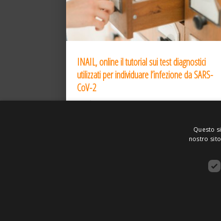
INAIL, online il tutorial sui test diagnostici
utilizzati per individuare l’infezione da SARS-
CoV-2
31 Dic 2020
Questo si
nostro sito
ASSOCIAZIONE AMBIENTE E LAVORO – VI
SITO