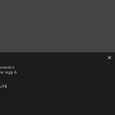
×
izzando il
kie.
Leggi di
LITÀ
923870968 – CF: 08748400150 –
PRIVACY
INTEL