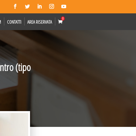
0
M
CONTATTI
AREA RISERVATA
ntro (tipo