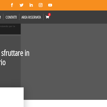
0
M
CONTATTI
AREA RISERVATA
 sfruttare in
rio