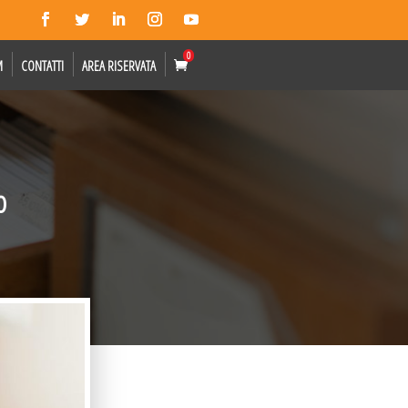
0
M
CONTATTI
AREA RISERVATA
o