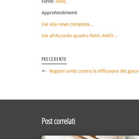
Fonte:
INAIL
Approfondimenti
Vai alla news completa…
Vai all’Accordo quadro INAIL-ANEV…
PRECEDENTE
Regioni unite contro la diffusione del gioc
Post correlati