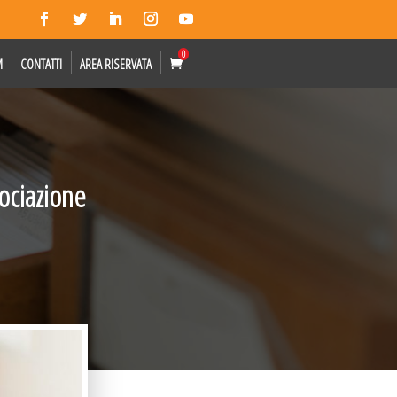
0
M
CONTATTI
AREA RISERVATA
ociazione