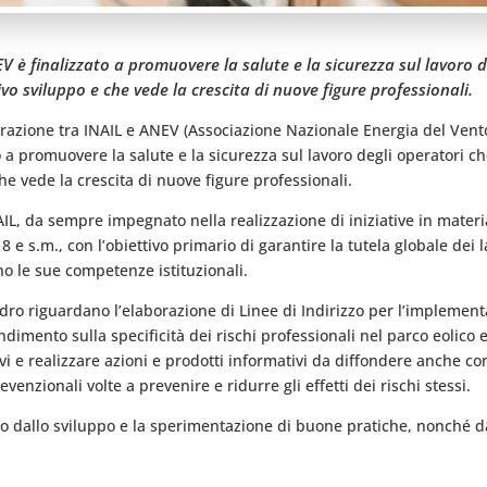
 è finalizzato a promuovere la salute e la sicurezza sul lavoro de
vo sviluppo e che vede la crescita di nuove figure professionali.
aborazione tra INAIL e ANEV (Associazione Nazionale Energia del Ve
o a promuovere la salute e la sicurezza sul lavoro degli operatori ch
he vede la crescita di nuove figure professionali.
NAIL, da sempre impegnato nella realizzazione di iniziative in mater
8 e s.m., con l’obiettivo primario di garantire la tutela globale dei 
o le sue competenze istituzionali.
adro riguardano l’elaborazione di Linee di Indirizzo per l’implemen
ndimento sulla specificità dei rischi professionali nel parco eolico e
ativi e realizzare azioni e prodotti informativi da diffondere anche 
evenzionali volte a prevenire e ridurre gli effetti dei rischi stessi.
o dallo sviluppo e la sperimentazione di buone pratiche, nonché da