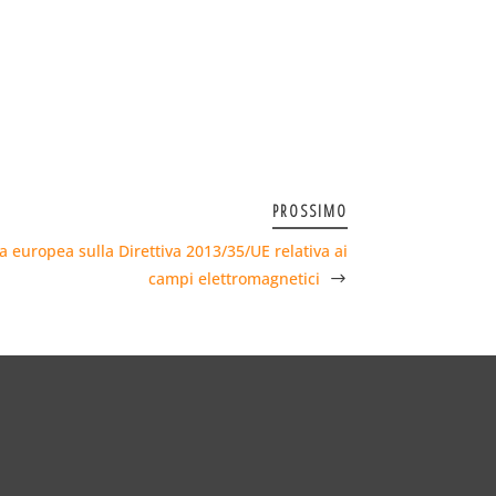
PROSSIMO
da europea sulla Direttiva 2013/35/UE relativa ai
campi elettromagnetici