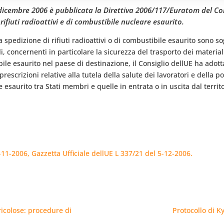
 5 dicembre 2006 è pubblicata la Direttiva 2006/117/Euratom del Co
 rifiuti radioattivi e di combustibile nucleare esaurito.
spedizione di rifiuti radioattivi o di combustibile esaurito sono so
, concernenti in particolare la sicurezza del trasporto dei materiali
ibile esaurito nel paese di destinazione, il Consiglio dellUE ha ado
rescrizioni relative alla tutela della salute dei lavoratori e della
ile esaurito tra Stati membri e quelle in entrata o in uscita dal te
11-2006, Gazzetta Ufficiale dellUE L 337/21 del 5-12-2006.
ricolose: procedure di
Protocollo di K