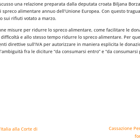
cusso una relazione preparata dalla deputata croata Biljana Borza
 di spreco alimentare annuo dell’Unione Europea. Con questo tragu
o sui rifiuti votato a marzo.
ne misure per ridurre lo spreco alimentare, come facilitare le dona
ifficoltà e allo stesso tempo ridurre lo spreco alimentare. Per que
 direttive sull’IVA per autorizzare in maniera esplicita le donazio
 l’ambiguità fra le diciture “da consumarsi entro” e “da consumarsi
Cassazione Pen
talia alla Corte di
fo