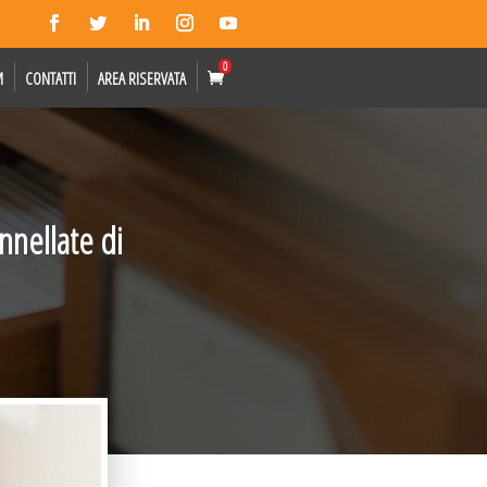
0
M
CONTATTI
AREA RISERVATA
nnellate di