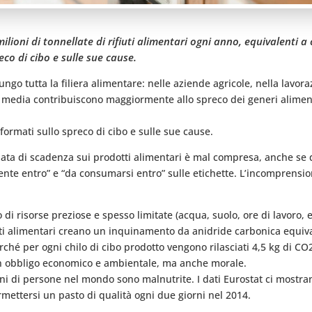
ioni di tonnellate di rifiuti alimentari ogni anno, equivalenti a 
co di cibo e sulle sue cause.
ungo tutta la filiera alimentare: nelle aziende agricole, nella lavor
n media contribuiscono maggiormente allo spreco dei generi alimenta
ormati sullo spreco di cibo e sulle sue cause.
ta di scadenza sui prodotti alimentari è mal compresa, anche se q
nte entro” e “da consumarsi entro” sulle etichette. L’incomprensio
di risorse preziose e spesso limitate (acqua, suolo, ore di lavoro, e
ti alimentari creano un inquinamento da anidride carbonica equivale
ché per ogni chilo di cibo prodotto vengono rilasciati 4,5 kg di CO
 un obbligo economico e ambientale, ma anche morale.
ioni di persone nel mondo sono malnutrite. I dati Eurostat ci mostran
rmettersi un pasto di qualità ogni due giorni nel 2014.