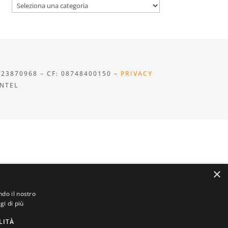
Categorie
923870968 – CF: 08748400150 –
PRIVACY
INTEL
×
ndo il nostro
gi di più
LITÀ