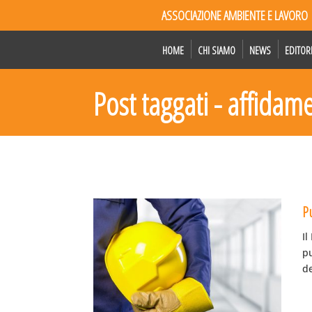
ASSOCIAZIONE AMBIENTE E LAVORO
HOME
CHI SIAMO
NEWS
EDITOR
Post taggati - affidam
Pu
Il
p
de