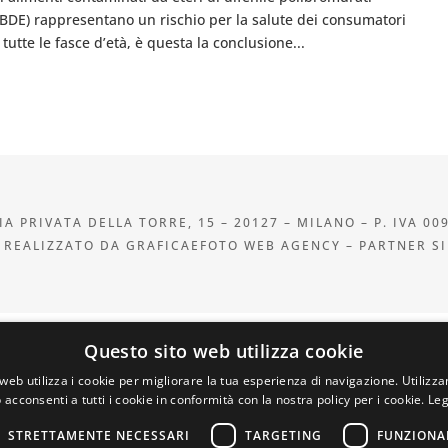
PBDE) rappresentano un rischio per la salute dei consumatori
 tutte le fasce d’età, è questa la conclusione...
A PRIVATA DELLA TORRE, 15 – 20127 – MILANO – P. IVA 00
 REALIZZATO DA GRAFICAEFOTO WEB AGENCY – PARTNER S
Questo sito web utilizza cookie
web utilizza i cookie per migliorare la tua esperienza di navigazione. Utilizza
 acconsenti a tutti i cookie in conformità con la nostra policy per i cookie.
Leg
STRETTAMENTE NECESSARI
TARGETING
FUNZIONA