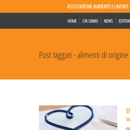
ASSOCIAZIONE AMBIENTE E LAVORO
HOME
CHI SIAMO
NEWS
EDITOR
Post taggati - alimenti di origin
EF
sa
Gl