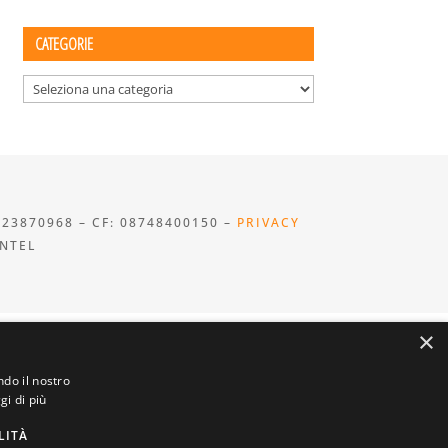
CATEGORIE
Categorie
923870968 – CF: 08748400150 –
PRIVACY
INTEL
×
ndo il nostro
gi di più
LITÀ