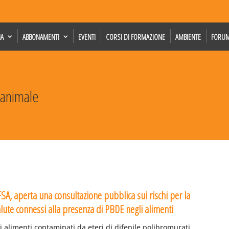
IA
ABBONAMENTI
EVENTI
CORSI DI FORMAZIONE
AMBIENTE
FORU
e animale
SA, aperta una consultazione pubblica sui rischi per la
lute connessi alla presenza di PBDE negli alimenti
i alimenti contaminati da eteri di difenile polibromurati