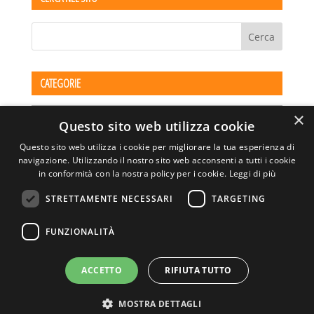
CATEGORIE
Categorie
×
Questo sito web utilizza cookie
Questo sito web utilizza i cookie per migliorare la tua esperienza di
navigazione. Utilizzando il nostro sito web acconsenti a tutti i cookie
in conformità con la nostra policy per i cookie.
Leggi di più
STRETTAMENTE NECESSARI
TARGETING
ASSOCIAZIONE AMBIENTE E LAVORO – VIA PRIVATA
FUNZIONALITÀ
DELLA TORRE, 15 – 20127 – MILANO – P. IVA
00923870968 – CF: 08748400150 –
PRIVACY
SITO REALIZZATO DA GRAFICAEFOTO WEB AGENCY –
ACCETTO
RIFIUTA TUTTO
PARTNER SINTEL
MOSTRA DETTAGLI