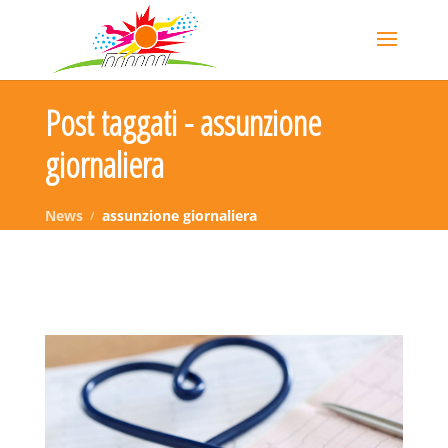
Post taggati - assunzione
giornaliera
News
assunzione giornaliera