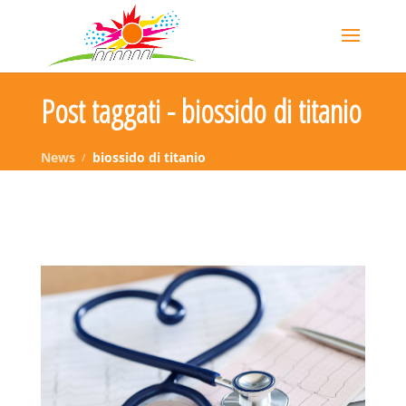
Post taggati - biossido di titanio
News
biossido di titanio