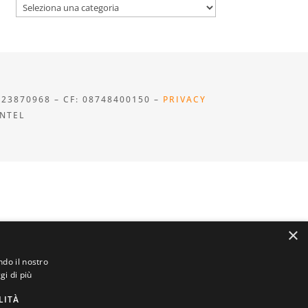
Categorie
923870968 – CF: 08748400150 –
PRIVACY
INTEL
×
ndo il nostro
gi di più
LITÀ