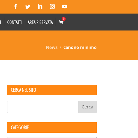
0
M
CONTATTI
AREA RISERVATA
News
canone minimo
CERCA NEL SITO
CATEGORIE