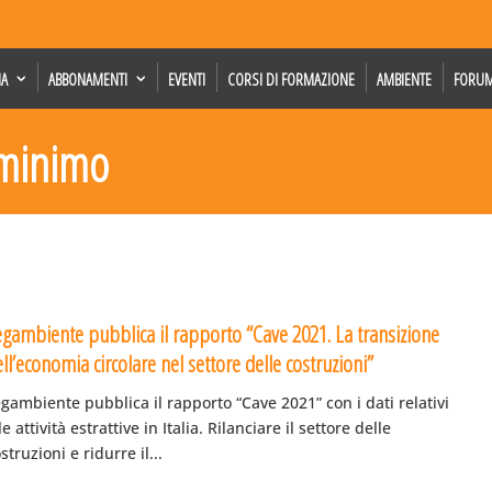
IA
ABBONAMENTI
EVENTI
CORSI DI FORMAZIONE
AMBIENTE
FORU
 minimo
egambiente pubblica il rapporto “Cave 2021. La transizione
ll’economia circolare nel settore delle costruzioni”
gambiente pubblica il rapporto “Cave 2021” con i dati relativi
le attività estrattive in Italia. Rilanciare il settore delle
struzioni e ridurre il...