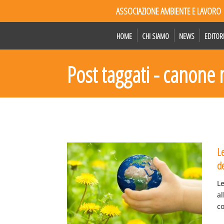
ASSOCIAZIONE AMBIENTE E LAVORO
HOME
CHI SIAMO
NEWS
EDITOR
Post taggati - canone
L
de
Le
al
co