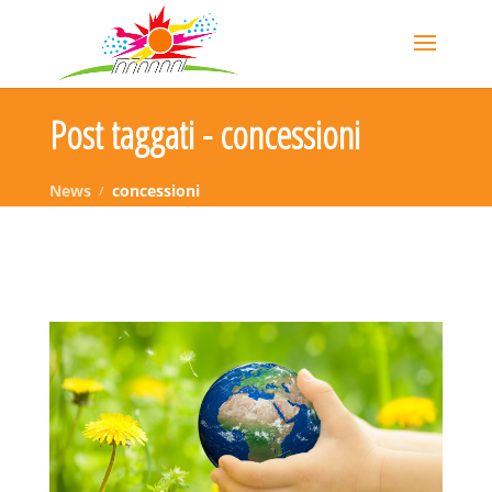
Post taggati - concessioni
News
concessioni