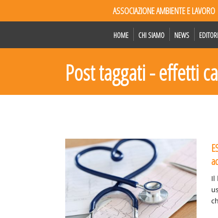
ASSOCIAZIONE AMBIENTE E LAVORO
HOME
CHI SIAMO
NEWS
EDITOR
Post taggati - effetti 
ES
a
Il
us
ch