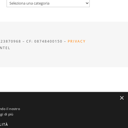
Categorie
923870968 – CF: 08748400150 –
PRIVACY
INTEL
×
ndo il nostro
gi di più
LITÀ