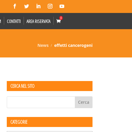
0
M
CONTATTI
AREA RISERVATA
News
effetti cancerogeni
CERCA NEL SITO
CATEGORIE