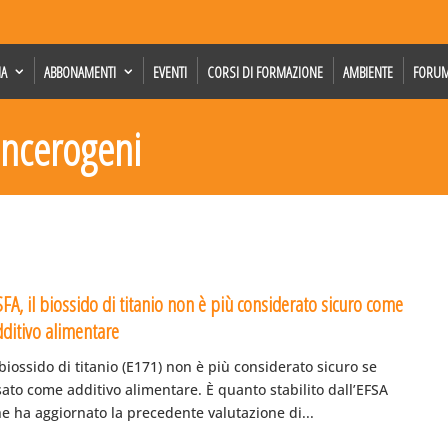
IA
ABBONAMENTI
EVENTI
CORSI DI FORMAZIONE
AMBIENTE
FORU
cancerogeni
FA, il biossido di titanio non è più considerato sicuro come
dditivo alimentare
 biossido di titanio (E171) non è più considerato sicuro se
ato come additivo alimentare. È quanto stabilito dall’EFSA
e ha aggiornato la precedente valutazione di...