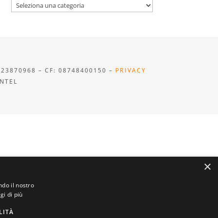
Categorie
923870968 – CF: 08748400150 –
PRIVACY
INTEL
×
ndo il nostro
gi di più
LITÀ