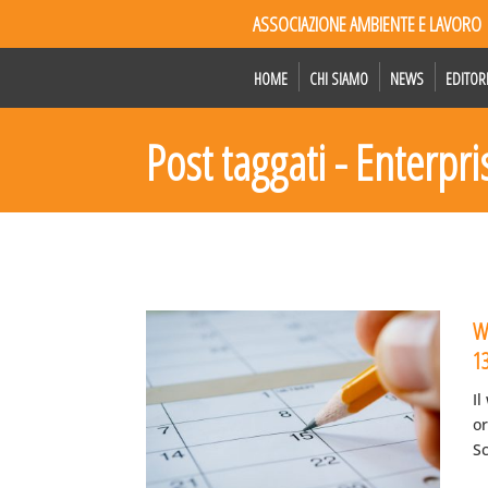
ASSOCIAZIONE AMBIENTE E LAVORO
HOME
CHI SIAMO
NEWS
EDITOR
Post taggati - Enterp
W
1
Il
o
Sc