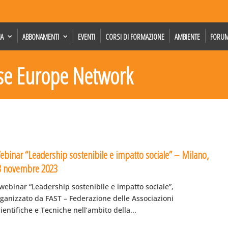
IA
ABBONAMENTI
EVENTI
CORSI DI FORMAZIONE
AMBIENTE
FORU
rise Europe Network
ebinar “Leadership sostenibile e impatto sociale” – Milano,
3 novembre 2023
 webinar “Leadership sostenibile e impatto sociale”,
rganizzato da FAST – Federazione delle Associazioni
ientifiche e Tecniche nell’ambito della...