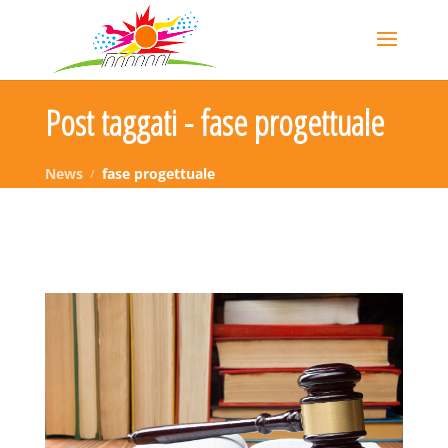
Post taggati - fase progettuale
News
fase progettuale