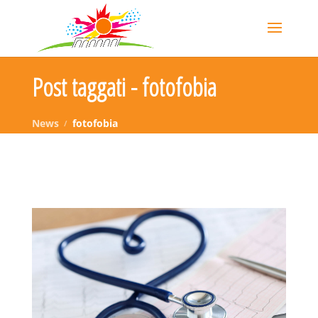
Post taggati - fotofobia
News
fotofobia