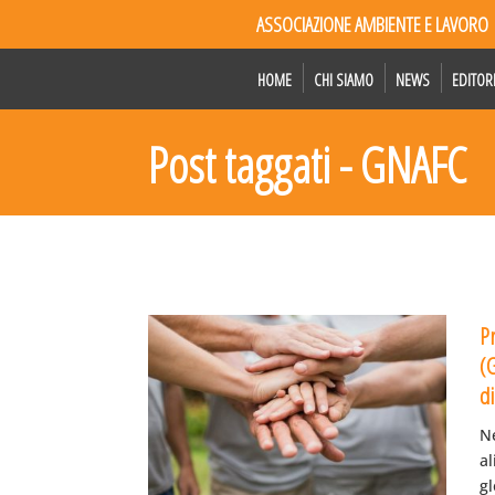
ASSOCIAZIONE AMBIENTE E LAVORO
HOME
CHI SIAMO
NEWS
EDITOR
Post taggati - GNAFC
Pr
(
di
Ne
al
gl