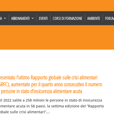
IA
ABBONAMENTI
EVENTI
CORSI DI FORMAZIONE
AMBIENTE
FORU
esentato l’ultimo Rapporto globale sulle crisi alimentari
GRFC), aumentato per il quarto anno consecutivo il numero
 persone in stato d’insicurezza alimentare acuta
l 2022 salite a 258 milioni le persone in stato di insicurezza
imentare acuta in 58 paesi, la settima edizione del “Rapporto
obale sulle crisi alimentari”,...