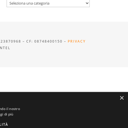
Categorie
923870968 – CF: 08748400150 –
PRIVACY
INTEL
×
ndo il nostro
gi di più
LITÀ