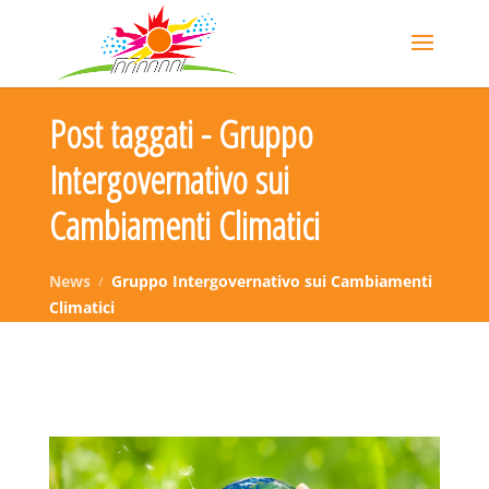
Post taggati - Gruppo
Intergovernativo sui
Cambiamenti Climatici
News
Gruppo Intergovernativo sui Cambiamenti
Climatici