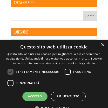
CERCA NEL SITO
CATEGORIE
Categorie
×
Questo sito web utilizza cookie
Questo sito web utilizza i cookie per migliorare la tua esperienza di
navigazione. Utilizzando il nostro sito web acconsenti a tutti i cookie
in conformità con la nostra policy per i cookie.
Leggi di più
STRETTAMENTE NECESSARI
TARGETING
ASSOCIAZIONE AMBIENTE E LAVORO – VIA PRIVATA
FUNZIONALITÀ
DELLA TORRE, 15 – 20127 – MILANO – P. IVA
00923870968 – CF: 08748400150 –
PRIVACY
SITO REALIZZATO DA GRAFICAEFOTO WEB AGENCY –
ACCETTO
RIFIUTA TUTTO
PARTNER SINTEL
MOSTRA DETTAGLI