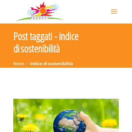
Post taggati - indice
di sostenibilità
News
indice di sostenibilità