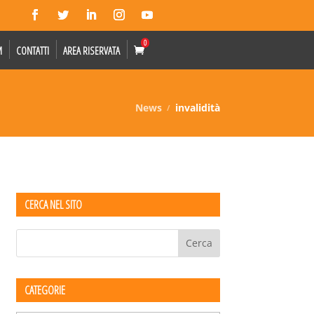
0
M
CONTATTI
AREA RISERVATA
News
invalidità
CERCA NEL SITO
CATEGORIE