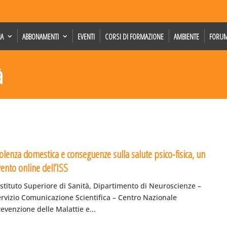
IA
ABBONAMENTI
EVENTI
CORSI DI FORMAZIONE
AMBIENTE
FORU
à
olenza domestica e conseguenze sulla salute psico-fisica, un
ento online dell’ISS
Istituto Superiore di Sanità, Dipartimento di Neuroscienze –
ervizio Comunicazione Scientifica – Centro Nazionale
evenzione delle Malattie e...