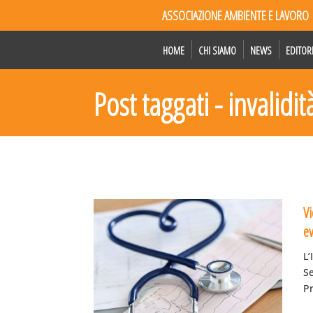
ASSOCIAZIONE AMBIENTE E LAVORO
HOME
CHI SIAMO
NEWS
EDITOR
Post taggati - invalidit
Vi
ev
L’
S
Pr