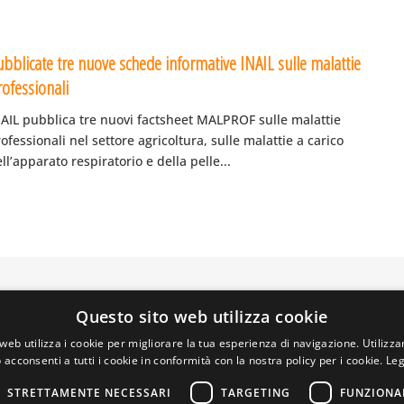
ubblicate tre nuove schede informative INAIL sulle malattie
rofessionali
NAIL pubblica tre nuovi factsheet MALPROF sulle malattie
ofessionali nel settore agricoltura, sulle malattie a carico
ll’apparato respiratorio e della pelle...
Questo sito web utilizza cookie
A PRIVATA DELLA TORRE, 15 – 20127 – MILANO – P. IVA 00
 REALIZZATO DA GRAFICAEFOTO WEB AGENCY – PARTNER S
web utilizza i cookie per migliorare la tua esperienza di navigazione. Utilizza
 acconsenti a tutti i cookie in conformità con la nostra policy per i cookie.
Leg
STRETTAMENTE NECESSARI
TARGETING
FUNZIONA