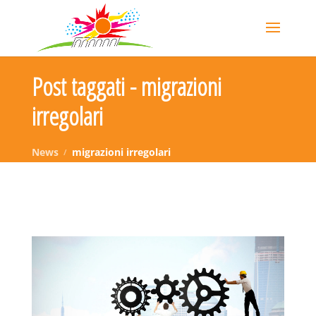
Post taggati - migrazioni
irregolari
News
migrazioni irregolari