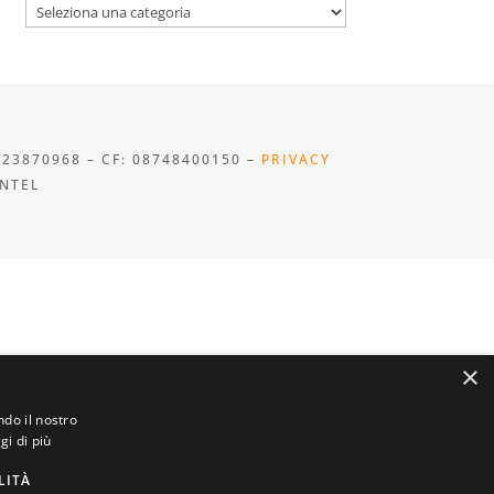
Categorie
923870968 – CF: 08748400150 –
PRIVACY
INTEL
×
ndo il nostro
gi di più
LITÀ