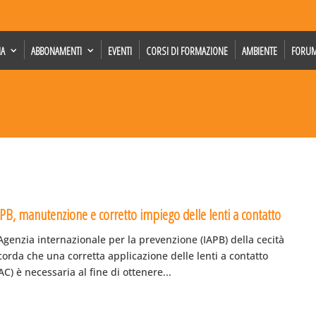
IA
ABBONAMENTI
EVENTI
CORSI DI FORMAZIONE
AMBIENTE
FORU
APB, manutenzione e corretto impiego delle lenti a contatto
Agenzia internazionale per la prevenzione (IAPB) della cecità
corda che una corretta applicazione delle lenti a contatto
AC) è necessaria al fine di ottenere...