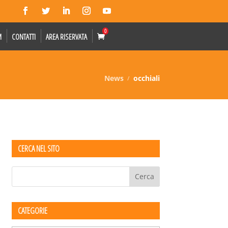
0
M
CONTATTI
AREA RISERVATA
News
occhiali
CERCA NEL SITO
CATEGORIE