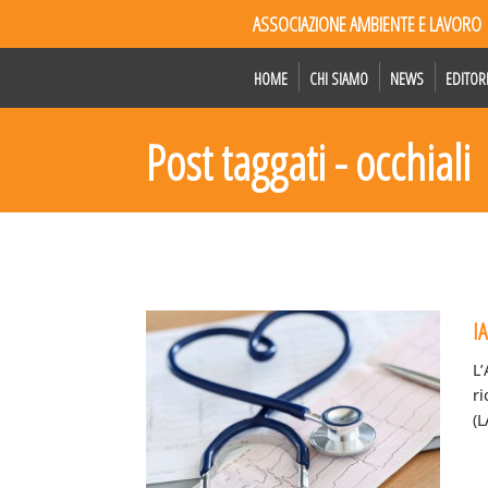
ASSOCIAZIONE AMBIENTE E LAVORO
HOME
CHI SIAMO
NEWS
EDITOR
Post taggati - occhiali
I
L’
ri
(L