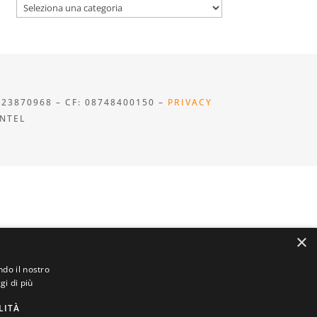
Categorie
923870968 – CF: 08748400150 –
PRIVACY
INTEL
×
ndo il nostro
gi di più
LITÀ