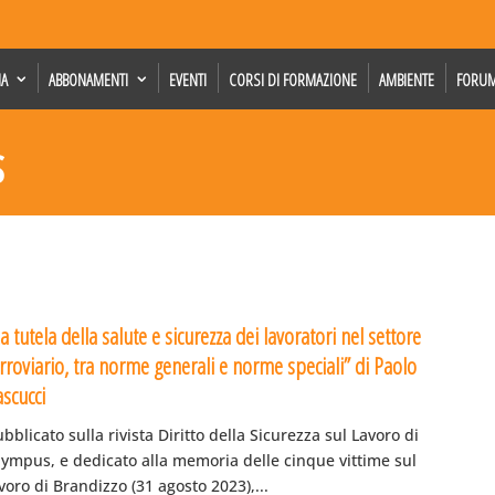
IA
ABBONAMENTI
EVENTI
CORSI DI FORMAZIONE
AMBIENTE
FORU
s
a tutela della salute e sicurezza dei lavoratori nel settore
rroviario, tra norme generali e norme speciali” di Paolo
ascucci
bblicato sulla rivista Diritto della Sicurezza sul Lavoro di
lympus, e dedicato alla memoria delle cinque vittime sul
voro di Brandizzo (31 agosto 2023),...