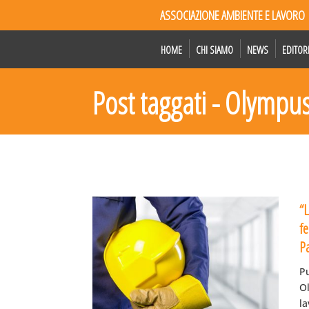
ASSOCIAZIONE AMBIENTE E LAVORO
HOME
CHI SIAMO
NEWS
EDITOR
Post taggati - Olympu
“L
fe
P
Pu
O
la