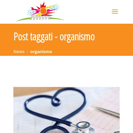
Post taggati - organismo
News
organismo