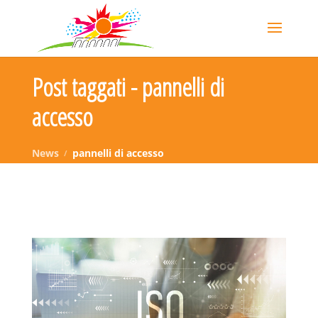
Post taggati - pannelli di
accesso
News
pannelli di accesso