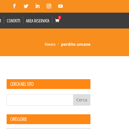
0
M
CONTATTI
AREA RISERVATA
News
perdite umane
CERCA NEL SITO
CATEGORIE