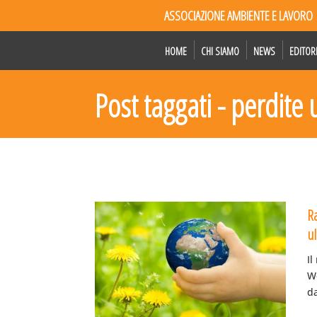
ASSOCIAZIONE AMBIENTE E LAVORO
HOME
CHI SIAMO
NEWS
EDITOR
Post taggati - perdit
R
u
Il
W
d