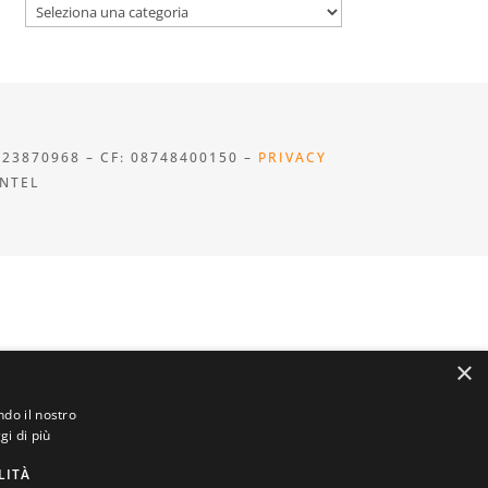
Categorie
923870968 – CF: 08748400150 –
PRIVACY
INTEL
×
ndo il nostro
gi di più
LITÀ