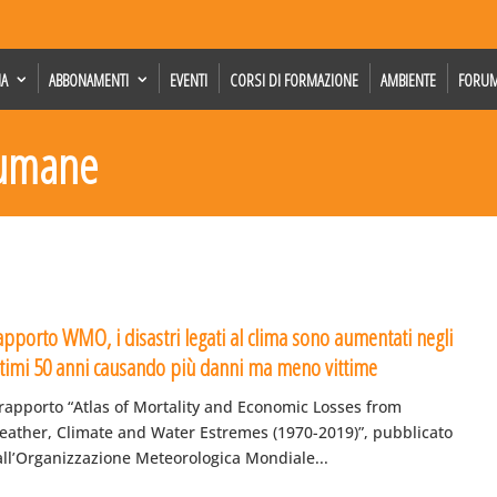
IA
ABBONAMENTI
EVENTI
CORSI DI FORMAZIONE
AMBIENTE
FORU
e umane
apporto WMO, i disastri legati al clima sono aumentati negli
ltimi 50 anni causando più danni ma meno vittime
 rapporto “Atlas of Mortality and Economic Losses from
eather, Climate and Water Estremes (1970-2019)”, pubblicato
all’Organizzazione Meteorologica Mondiale...