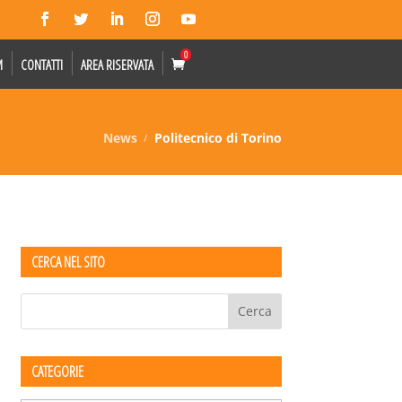
0
M
CONTATTI
AREA RISERVATA
News
Politecnico di Torino
CERCA NEL SITO
CATEGORIE