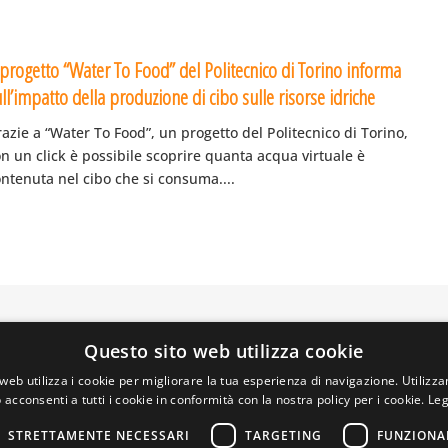
l progetto “Water To Food” del Politecnico di Torino informa
ll’impatto della produzione di cibo sulle risorse idriche
azie a “Water To Food”, un progetto del Politecnico di Torino,
n un click è possibile scoprire quanta acqua virtuale è
ntenuta nel cibo che si consuma....
Questo sito web utilizza cookie
A PRIVATA DELLA TORRE, 15 – 20127 – MILANO – P. IVA 00
 REALIZZATO DA GRAFICAEFOTO WEB AGENCY – PARTNER S
web utilizza i cookie per migliorare la tua esperienza di navigazione. Utilizza
 acconsenti a tutti i cookie in conformità con la nostra policy per i cookie.
Leg
STRETTAMENTE NECESSARI
TARGETING
FUNZIONA