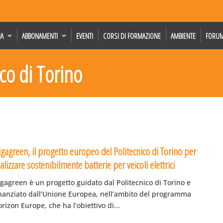
IA
ABBONAMENTI
EVENTI
CORSI DI FORMAZIONE
AMBIENTE
FORU
ico di Torino
igagreen, il progetto europeo del Politecnico di Torino per
alizzare sostenibilmente batterie per veicoli elettrici
gagreen è un progetto guidato dal Politecnico di Torino e
inanziato dall’Unione Europea, nell’ambito del programma
rizon Europe, che ha l’obiettivo di...