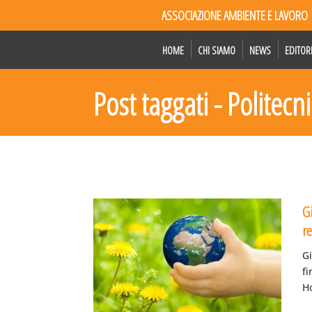
ASSOCIAZIONE AMBIENTE E LAVORO
HOME
CHI SIAMO
NEWS
EDITOR
Post taggati - Politecn
G
re
Gi
f
Ho