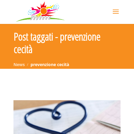
Post taggati - prevenzione
cecità
News
prevenzione cecità