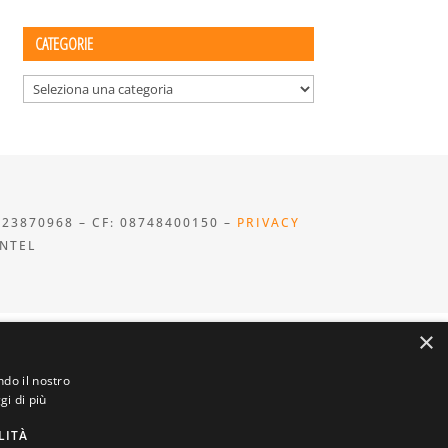
CATEGORIE
Categorie
923870968 – CF: 08748400150 –
PRIVACY
INTEL
×
ndo il nostro
gi di più
LITÀ