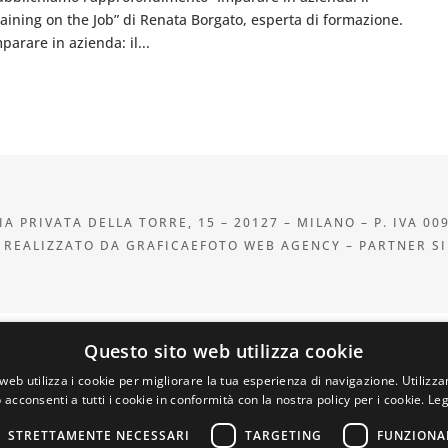
raining on the Job” di Renata Borgato, esperta di formazione.
parare in azienda: il...
A PRIVATA DELLA TORRE, 15 – 20127 – MILANO – P. IVA 00
 REALIZZATO DA GRAFICAEFOTO WEB AGENCY – PARTNER S
Questo sito web utilizza cookie
web utilizza i cookie per migliorare la tua esperienza di navigazione. Utilizza
 acconsenti a tutti i cookie in conformità con la nostra policy per i cookie.
Leg
STRETTAMENTE NECESSARI
TARGETING
FUNZIONA