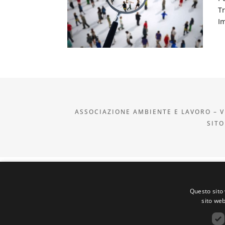
T
Im
ASSOCIAZIONE AMBIENTE E LAVORO – VI
SITO
Questo sito 
sito web