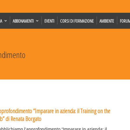
IA
ABBONAMENTI
EVENTI
CORSI DI FORMAZIONE
AMBIENTE
FORU
endimento
pprofondimento “Imparare in azienda: il Training on the
ob” di Renata Borgato
ubblichiamo l’approfondimento “Imparare in azienda: il