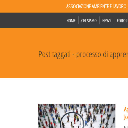
ASSOCIAZIONE AMBIENTE E LAVORO
HOME
CHI SIAMO
NEWS
EDITOR
Post taggati - processo di appr
A
J
P