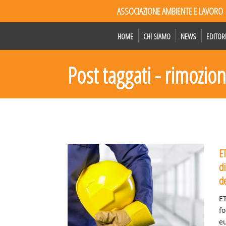
ASSOCIAZIONE AMBIENTE E LAVORO
HOME
CHI SIAMO
NEWS
EDITOR
Post taggati - rimozio
ET
di
d
ET
f
eu