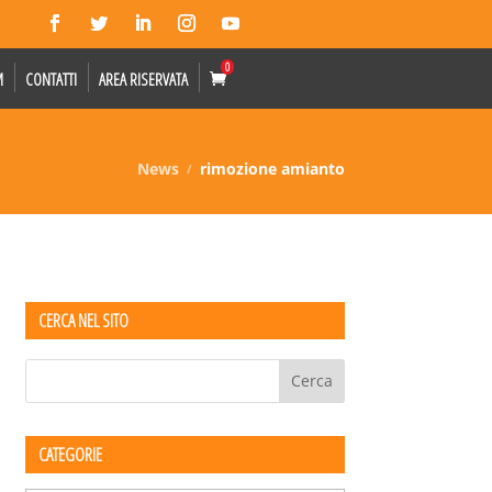
0
M
CONTATTI
AREA RISERVATA
News
rimozione amianto
CERCA NEL SITO
CATEGORIE