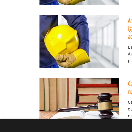
Am
ig
ac
L’
A
pe
C
ne
Ca
du
ne