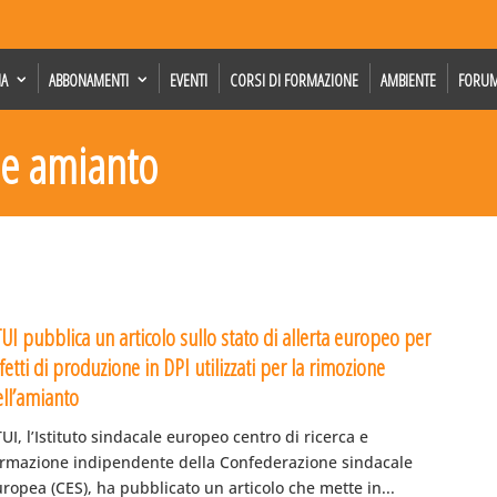
IA
ABBONAMENTI
EVENTI
CORSI DI FORMAZIONE
AMBIENTE
FORU
ne amianto
UI pubblica un articolo sullo stato di allerta europeo per
fetti di produzione in DPI utilizzati per la rimozione
ell’amianto
UI, l’Istituto sindacale europeo centro di ricerca e
ormazione indipendente della Confederazione sindacale
ropea (CES), ha pubblicato un articolo che mette in...