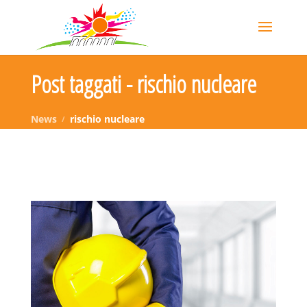
Post taggati - rischio nucleare
News
rischio nucleare