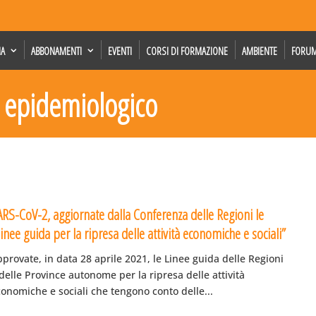
IA
ABBONAMENTI
EVENTI
CORSI DI FORMAZIONE
AMBIENTE
FORU
o epidemiologico
ARS-CoV-2, aggiornate dalla Conferenza delle Regioni le
inee guida per la ripresa delle attività economiche e sociali”
provate, in data 28 aprile 2021, le Linee guida delle Regioni
delle Province autonome per la ripresa delle attività
onomiche e sociali che tengono conto delle...