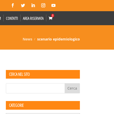
0
M
CONTATTI
AREA RISERVATA
News
scenario epidemiologico
CERCA NEL SITO
CATEGORIE