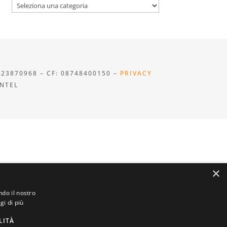
Categorie
923870968 – CF: 08748400150 –
PRIVACY
INTEL
×
ndo il nostro
gi di più
LITÀ