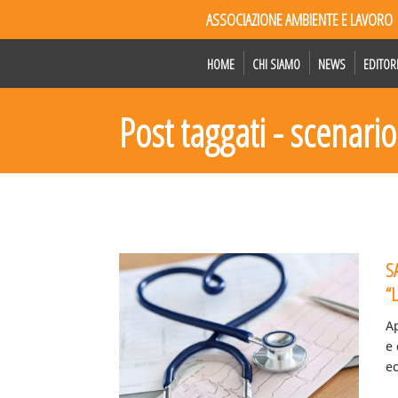
ASSOCIAZIONE AMBIENTE E LAVORO
HOME
CHI SIAMO
NEWS
EDITOR
Post taggati - scenari
S
“L
Ap
e 
ec