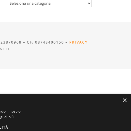
Categorie
923870968 – CF: 08748400150 –
PRIVACY
INTEL
×
ndo il nostro
gi di più
LITÀ