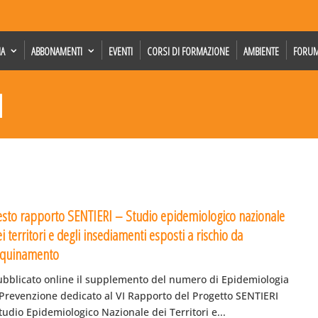
IA
ABBONAMENTI
EVENTI
CORSI DI FORMAZIONE
AMBIENTE
FORU
I
esto rapporto SENTIERI – Studio epidemiologico nazionale
i territori e degli insediamenti esposti a rischio da
nquinamento
ubblicato online il supplemento del numero di Epidemiologia
 Prevenzione dedicato al VI Rapporto del Progetto SENTIERI
tudio Epidemiologico Nazionale dei Territori e...