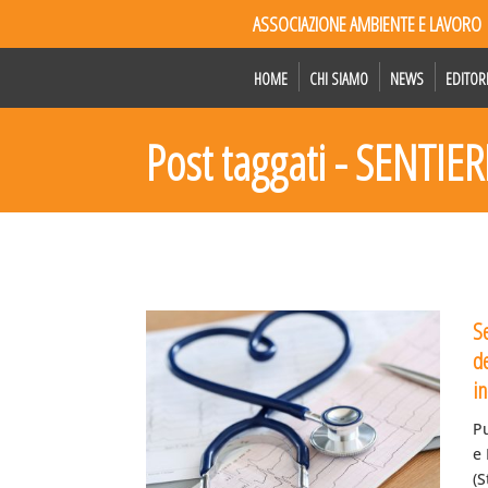
ASSOCIAZIONE AMBIENTE E LAVORO
HOME
CHI SIAMO
NEWS
EDITOR
Post taggati - SENTIER
S
de
i
P
e
(S