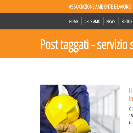
ASSOCIAZIONE AMBIENTE E LAVORO
HOME
CHI SIAMO
NEWS
EDITOR
Post taggati - servizio
I
in
C
“B
bi