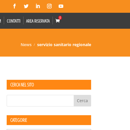
0
M
CONTATTI
AREA RISERVATA
News
servizio sanitario regionale
CERCA NEL SITO
CATEGORIE