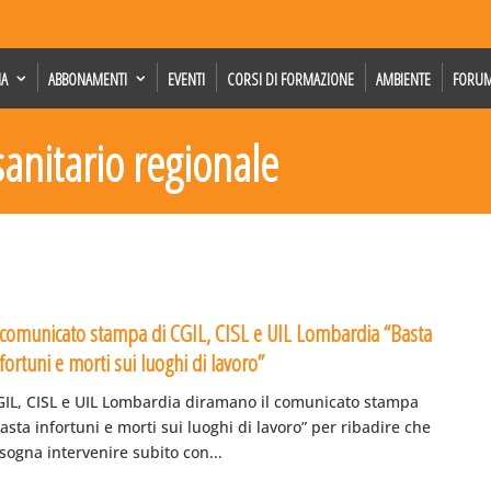
IA
ABBONAMENTI
EVENTI
CORSI DI FORMAZIONE
AMBIENTE
FORU
 sanitario regionale
l comunicato stampa di CGIL, CISL e UIL Lombardia “Basta
fortuni e morti sui luoghi di lavoro”
GIL, CISL e UIL Lombardia diramano il comunicato stampa
asta infortuni e morti sui luoghi di lavoro” per ribadire che
sogna intervenire subito con...