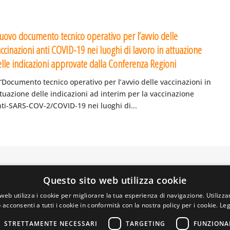
uovo documento tecnico operativo per l’avvio delle
ccinazioni anti COVID-19 nei luoghi di lavoro in attuazione
elle indicazioni approvate dalla Conferenza Regioni
 “Documento tecnico operativo per l’avvio delle vaccinazioni in
tuazione delle indicazioni ad interim per la vaccinazione
nti-SARS-COV-2/COVID-19 nei luoghi di...
Questo sito web utilizza cookie
A PRIVATA DELLA TORRE, 15 – 20127 – MILANO – P. IVA 00
 REALIZZATO DA GRAFICAEFOTO WEB AGENCY – PARTNER S
web utilizza i cookie per migliorare la tua esperienza di navigazione. Utilizza
 acconsenti a tutti i cookie in conformità con la nostra policy per i cookie.
Leg
STRETTAMENTE NECESSARI
TARGETING
FUNZIONA