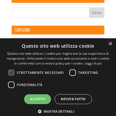
CATEGORIE
Categorie
×
Questo sito web utilizza cookie
Questo sito web utilizza i cookie per migliorare la tua esperienza di
navigazione. Utilizzando il nostro sito web acconsenti a tutti i cookie
in conformità con la nostra policy per i cookie.
Leggi di più
STRETTAMENTE NECESSARI
TARGETING
ASSOCIAZIONE AMBIENTE E LAVORO – VIA PRIVATA
FUNZIONALITÀ
DELLA TORRE, 15 – 20127 – MILANO – P. IVA
00923870968 – CF: 08748400150 –
PRIVACY
SITO REALIZZATO DA GRAFICAEFOTO WEB AGENCY –
ACCETTO
RIFIUTA TUTTO
PARTNER SINTEL
MOSTRA DETTAGLI