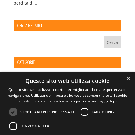
perdita di...
CERCA NEL SITO
CATEGORIE
Categorie
×
Questo sito web utilizza cookie
Questo sito web utilizza i cookie per migliorare la tua esperienza di
navigazione. Utilizzando il nostro sito web acconsenti a tutti i cookie
in conformità con la nostra policy per i cookie.
Leggi di più
STRETTAMENTE NECESSARI
TARGETING
ASSOCIAZIONE AMBIENTE E LAVORO – VIA PRIVATA
FUNZIONALITÀ
DELLA TORRE, 15 – 20127 – MILANO – P. IVA
00923870968 – CF: 08748400150 –
PRIVACY