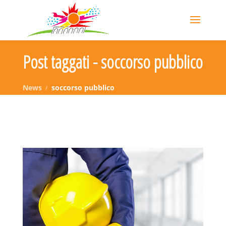
Post taggati - soccorso pubblico
News
soccorso pubblico