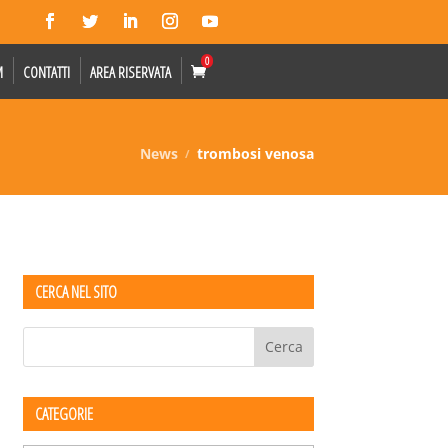
0
M
CONTATTI
AREA RISERVATA
News
trombosi venosa
CERCA NEL SITO
CATEGORIE