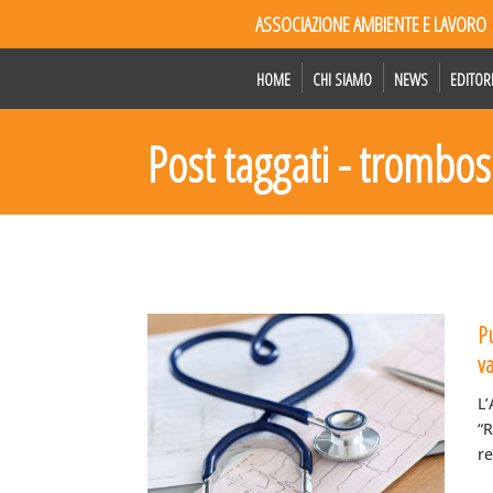
ASSOCIAZIONE AMBIENTE E LAVORO
HOME
CHI SIAMO
NEWS
EDITOR
Post taggati - trombo
Pu
v
L’
“R
re