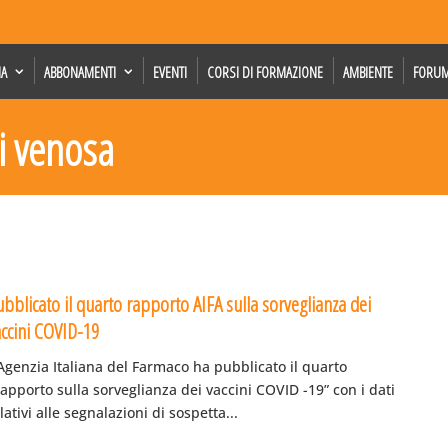
IA
ABBONAMENTI
EVENTI
CORSI DI FORMAZIONE
AMBIENTE
FORU
si venosa
bblicato il quarto rapporto AIFA sulla sorveglianza dei
accini COVID-19
Agenzia Italiana del Farmaco ha pubblicato il quarto
apporto sulla sorveglianza dei vaccini COVID -19” con i dati
lativi alle segnalazioni di sospetta...