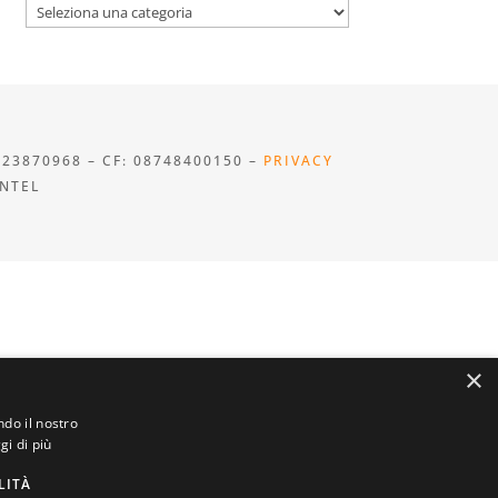
Categorie
923870968 – CF: 08748400150 –
PRIVACY
INTEL
×
ndo il nostro
gi di più
LITÀ