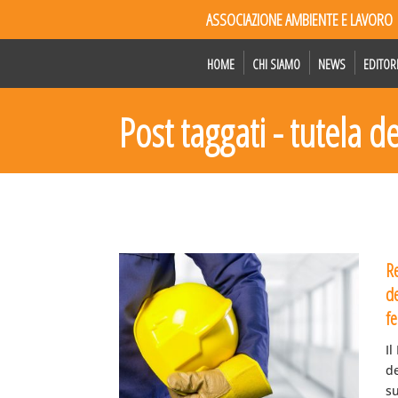
ASSOCIAZIONE AMBIENTE E LAVORO
HOME
CHI SIAMO
NEWS
EDITOR
Post taggati - tutela d
R
de
f
I
de
su