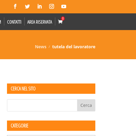
0
M
CONTATTI
AREA RISERVATA
News
tutela del lavoratore
CERCA NEL SITO
CATEGORIE