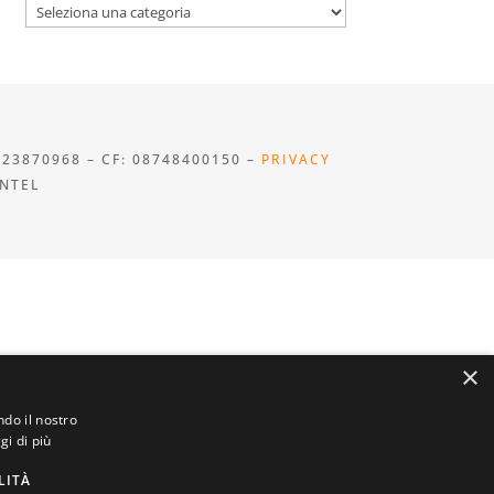
Categorie
923870968 – CF: 08748400150 –
PRIVACY
INTEL
×
ndo il nostro
gi di più
LITÀ