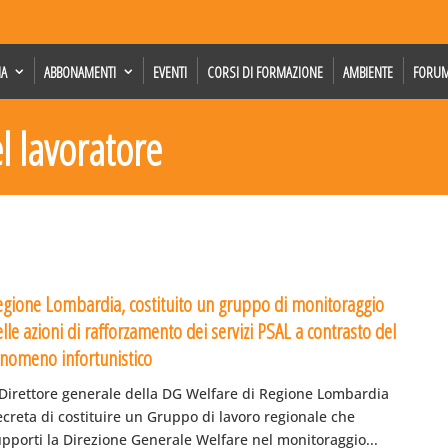
IA
ABBONAMENTI
EVENTI
CORSI DI FORMAZIONE
AMBIENTE
FORU
el lavoratore
egione Lombardia, costituito un gruppo di monitoraggio
lle azioni di rafforzamento dei servizi PSAL a contrasto del
enomeno infortunistico
l Direttore generale della DG Welfare di Regione Lombardia
creta di costituire un Gruppo di lavoro regionale che
pporti la Direzione Generale Welfare nel monitoraggio...