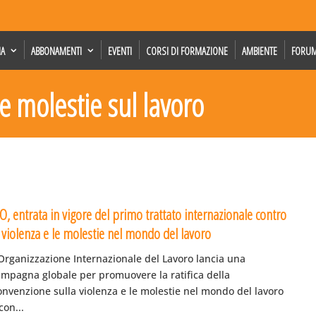
IA
ABBONAMENTI
EVENTI
CORSI DI FORMAZIONE
AMBIENTE
FORU
 e molestie sul lavoro
O, entrata in vigore del primo trattato internazionale contro
a violenza e le molestie nel mondo del lavoro
’Organizzazione Internazionale del Lavoro lancia una
ampagna globale per promuovere la ratifica della
onvenzione sulla violenza e le molestie nel mondo del lavoro
con...