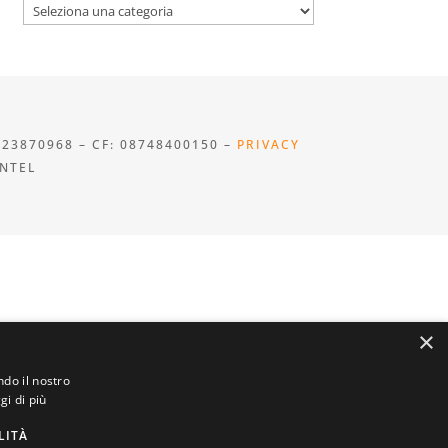
Categorie
923870968 – CF: 08748400150 –
PRIVACY
INTEL
×
ndo il nostro
gi di più
LITÀ