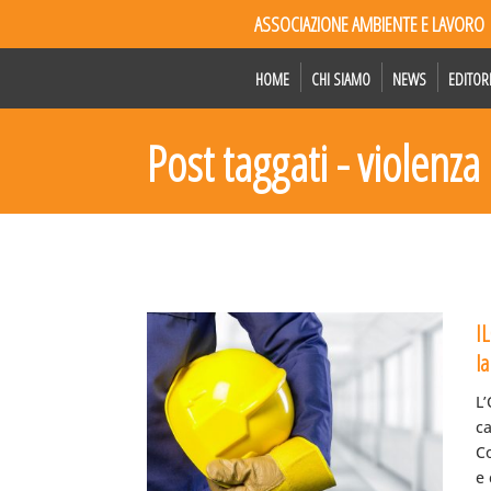
ASSOCIAZIONE AMBIENTE E LAVORO
HOME
CHI SIAMO
NEWS
EDITOR
Post taggati - violenza
IL
l
L
c
C
e 