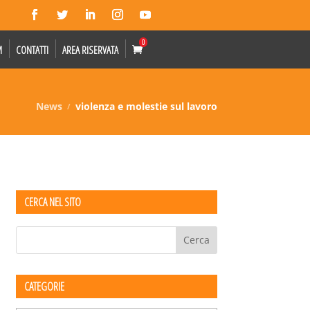
0
M
CONTATTI
AREA RISERVATA
News
violenza e molestie sul lavoro
CERCA NEL SITO
CATEGORIE